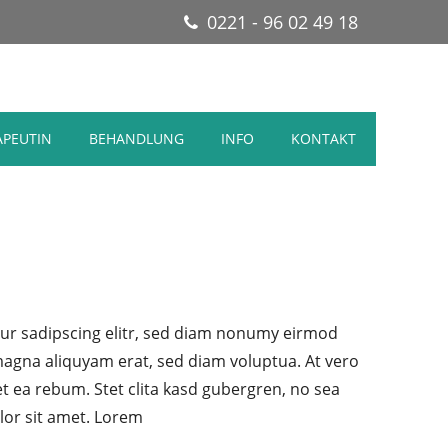
0221 - 96 02 49 18
APEUTIN
BEHANDLUNG
INFO
KONTAKT
ur sadipscing elitr, sed diam nonumy eirmod
magna aliquyam erat, sed diam voluptua. At vero
t ea rebum. Stet clita kasd gubergren, no sea
lor sit amet. Lorem