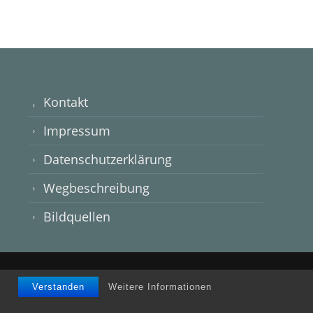
Kontakt
Impressum
Datenschutzerklärung
Wegbeschreibung
Bildquellen
© Osteopathie Kathrin Brause
Verstanden
Weitere Informationen