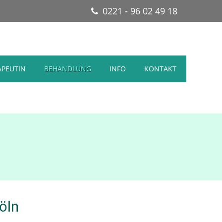
0221 - 96 02 49 18
APEUTIN
BEHANDLUNG
INFO
KONTAKT
öln