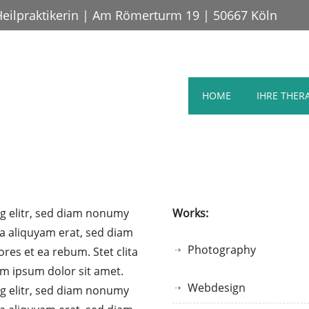
Heilpraktikerin | Am Römerturm 19 | 50667 Köln
HOME
IHRE THER
g elitr, sed diam nonumy
Works:
a aliquyam erat, sed diam
Photography
res et ea rebum. Stet clita
m ipsum dolor sit amet.
Webdesign
g elitr, sed diam nonumy