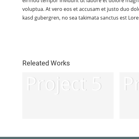
eirmod tempor invidunt ut labore et dolore magn
voluptua. At vero eos et accusam et justo duo dolo
kasd gubergren, no sea takimata sanctus est Lore
Releated Works